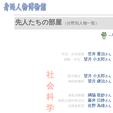
先人たちの部屋
（分野別人物一覧）
→
笠井 重治
外交・日米親善
さん
望月 小太郎
国政・外交
さん
社
望月 小太郎
望月建設
さん
望月 継治
神田精養軒
さん
会
科
綱脇 龍妙
身延深敬園
さん
藤井 日静
身延山第86世法主
さん
学
佐野 為雄
旧身延町長
さん