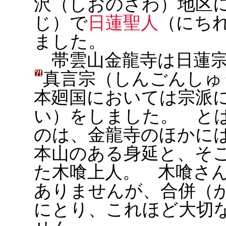
沢（しおのさわ）地区
じ）で
日蓮聖人
（にち
ました。
帯雲山金龍寺は日蓮宗
真
言宗（しんごんしゅ
本廻国においては宗派
い）をしました。 と
のは、金龍寺のほかに
本山のある身延と、そ
た木喰上人。 木喰さ
ありませんが、合併（
にとり、これほど大切