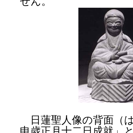
せん。
日蓮聖人像の背面（は
申歳正月十二日成就」