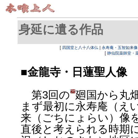
身延に遺る作品
[
四国堂と八十八体仏
|
永寿庵・五智如来像
[
静仙院薬師堂・
■金龍寺・日蓮聖人像
第3回の
廻
国から丸
まず最初に永寿庵（え
来（ごちにょらい）像
直後と考えられる時期