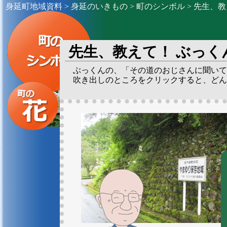
身延町地域資料
>
身延のいきもの
>
町のシンボル
> 先生、
先生、教えて！ ぶっく
ぶっくんの、「その道のおじさんに聞いて
吹き出しのところをクリックすると、どん