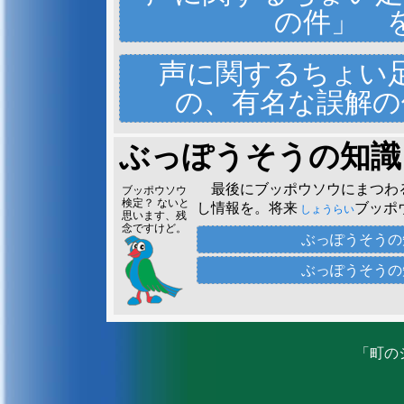
の件」
明治
22（1889）～昭和
4
めいじ
しょうわ
）生まれ。農業をしながら、独学で鳥類
ち
ごかい
けん
ブッポーソ
声に関するちょい
な活動が認
められ、農林省
ち
みと
のうりんし
長い
誤解
の
件
ー、とは鳴
昭和3～5年にはフィリピン・ミンダナオ
かないし、
の、有名な誤解
けっこうな
いて研究しました。そこで、どんな月明か
弘法大師
の詩や
こうぼうだいし
朝寝坊さん
ー」の鳴き声も聞こえなかったことを確認
した『性霊集
なんです。
うせい
しょうりょうし
ブッポウソウ以外の、
は、ブッポウソウが明らかな昼鳥である証
ウグイスよ
の鳥の声に聞く」と詠
んだも
ぶっぽうそうの知識
よ
りもっと身
このことから、ブッポウソウは「ブッポ
い霊鳥
として「仏法
ブッポウソウよりもっと身近
い
れいちょう
近じゃない
夜
の末に「ブッポーソー」と鳴く鳥
てつや
ブッポウソ
鳥
」と呼ばれるよう
あります。しかも、その鳥のこ
ねんぶつどり
最後にブッポウソウにまつわ
ブッポウソウ
ウ…
明
しました。
かいめい
いることがあるようです。
歌
に詠まれるようになっ
検定？ ないと
しいか
し情報を。将来
ブッポ
しょうらい
思います、残
その鳥とは、ウグイスとメジ
実際に「ブッポーソー」と鳴
念ですけど。
中村幸雄さんの人柄
を知ることが
ひとがら
ロの方ががブッポウソウで、ウ
い
されてきました。そ
ぶっぽうそう
かんちがい
が…」で始まるよく知られた童
する」「森に棲
む昆虫を餌
す
え
こうしょう
ぶっぽうそう
ね。
する環境
を共有して
中西悟堂
「鳥を語る」
く
かんきょう
身延中学校の
校章
のこ
なかにし・ごどう
ウグイス＝メジロの関係を、
そして、「仏法僧というあり
『……中村氏は鳥の話を始めると、まる
たいさく
ばなし
みました。
おまけ －
泰作
さん
咄
大きくなって、その姿としてふ
での鳥種
識別
の慥
2016年、身延町内の4つの
や
ちょうしゅ
しきべつ
た
メジロ
い込んでしまった、思いたかっ
生
しました。生徒か
和十年、甲州
神座山
たんじょう
こうしゅう
じんざさん
土佐
の幡多
地方で
とさ
はた
～姿のウグ
ある上に体長が20cmほどの小
での投票によって決定した校章
射落
して千余年
の疑問
「町の
いおと
せんよねん
ぎ
」があります。泰作さんは江
し
も、原因のひとつかもしれませ
われています。
氏
が単に声の仏法僧の発見という千古
し
警戒心
性質
けいかいしん
頓智
がきき、思わず噴
さらに、ブッポウソウはさえ
学校名の頭文字
の
とんち
ふ
かしらもじ
鳥
の実際に通暁
さんきんやちょう
つうぎょう
強くない
せいしつ
ポーソー」のさえずりのみで、
んな人だったようです。 そん