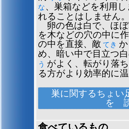
、巣箱などを利用し
な
れることはしません
卵の色は白で、ほぼ
を木などの穴の中に
の中を直接、敵
か
てき
め、暗い中で目立つ白
がよく、転がり落ち
う
る方がより効率的に
巣に関するちょい
を
きたな
巣が…
汚
い！
食べているもの
研究者のため