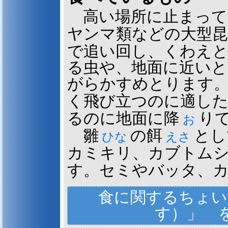
に、いろんな
ものを残して
高い場所に止まって
多くの鳥は、卵が孵化
ふか
いるのです
てます。また、雛
の糞
ひな
ふ
（ぶっくん
ヤンマ類などの大型昆
説）。
外に捨てたりします。これは
敵に巣を発見されないように
で追い回し、くわえ
ところがブッポウソウは、卵
たまま。雛の糞もそのまま。
る虫や、地面に近い
ト（不消化物
）も
ふしょうかぶつ
がらかすめとります
はちょうど梅雨時
に
き
つゆどき
にはハエやウジ虫やミズアブ
く飛び立つのに適し
いて、小さな昆虫が巣穴の入
るのに地面に降
り
す。下から双眼鏡
お
そうがんきょう
回っていることが、その巣が
雛
の餌
とし
ひな
えさ
いることの判断材料になるほ
さらに、ペリットなどの、あ
カミキリ、カブトム
いるということは、研究にと
す。セミやバッタ、
です。が、繁殖が終わったあ
ちょっとした覚悟
が要
かくご
食に関するちょい
す）」