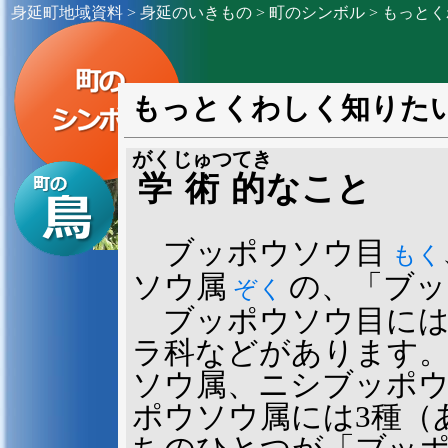
身延町地域資料
>
身延のいきもの
>
町のシンボル
> もっと
もっとくわしく知りた
がくじゅつてき
学術的
なこと
ブッポウソウ目
もく
ソウ属
の、「ブッ
ぞく
ブッポウソウ目には
ラ科などがあります
ソウ属、ニシブッポウ
ポウソウ属には3種（