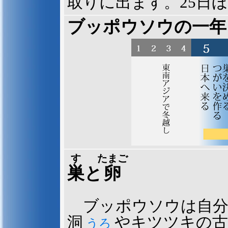
取りに出ます。25日
ブッポウソウの一年
す
たまご
巣
と
卵
ブッポウソウは自分
洞
やキツツキの古
うろ