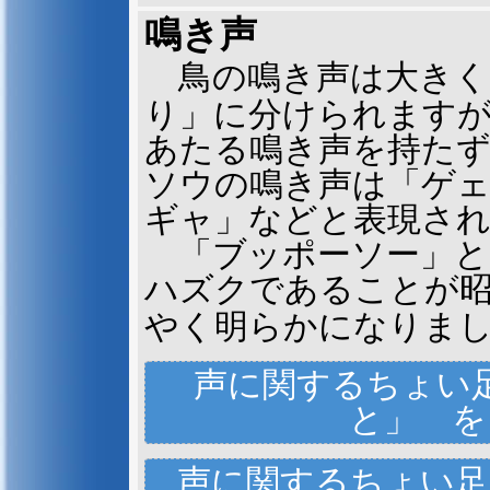
ひ
うす
ヒトの世界
碾
き
臼
鳴き声
ではプルリ
ングはめっ
たに見られ
鳥の鳴き声は大きく
日本各地のブッポウソウの巣
なくなった
のかけら」「小石」「空き缶
の
けどね。
り」に分けられます
な実験の結果、つがいを形成す
ことがわかり、つがいを形成す
あたる鳴き声を持た
き臼
」として利用してい
ひきうす
ソウの鳴き声は「ゲ
「碾き臼」としての利用、と
さや鋭
さのあるものを飲
するど
ギャ」などと表現さ
とです。この習性は日本のブッ
「ブッポーソー」と
ています。
ハズクであることが
やく明らかになりま
声に関するちょい
と」 
なかむら ゆき
声に関するちょい足
こんな人がいました －
中村幸