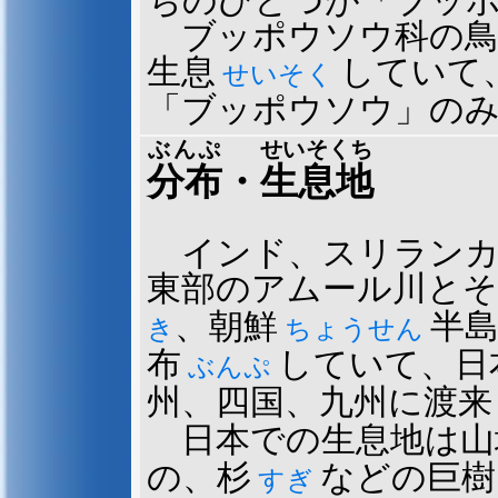
ちのひとつが「ブッ
ブッポウソウ科の鳥
生息
していて
せいそく
「ブッポウソウ」の
ぶんぷ
せいそくち
分布
・
生息地
インド、スリランカ
東部のアムール川とそ
、朝鮮
半
き
ちょうせん
布
していて、日
ぶんぷ
州、四国、九州に渡来
日本での生息地は山
の、杉
などの巨樹
すぎ