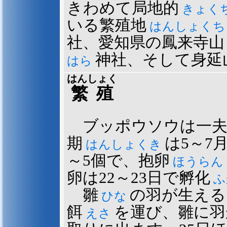
きわめて局地的
きょく
いる繁殖地
はんしょく
社、愛知県の鳳来寺山
神社、そして身延
はら
はんしょく
繁殖
ブッポウソウは一夫
期
は5～7
はんしょくき
～5個で、抱卵
ほうらん
卵は22～23日で孵化
ふ
雛
の羽が生える
ひな
餌
を運び、雛に羽
えさ