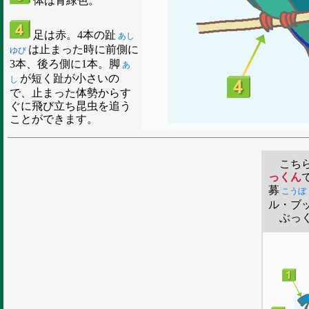
体は青緑色。
足は赤。4本の趾
あし
は止まった時に前側に
ゆび
3本、後ろ側に1本。脚
あ
が短く趾が小さいの
し
で、止まった体勢からす
ぐに飛び立ち昆虫を追う
ことができます。
こち
っくん
募
こうぼ
ル・ブ
ぶっく