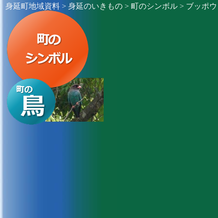
身延町地域資料
>
身延のいきもの
>
町のシンボル
> ブッポ