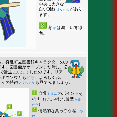
中央に大きな
白い斑紋
があり
はんもん
ます。
背
は濃
い青緑
せ
こ
色。
ら、身延町立図書館キャラクターの
ぶ
です。図書館がオープンした時に、公
で誕生
したのです。リア
たんじょう
ッポウソウともども、よろしくね。
んの特徴
も見てみましょう。
とくちょう
自慢
のポイントそ
じまん
の１（おしゃれな髪型
かみ
）
がた
情熱的な真っ赤な嘴
くち
ばし