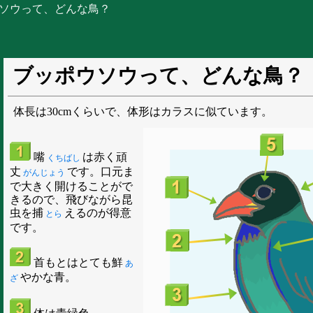
ウソウって、どんな鳥？
ブッポウソウって、どんな鳥？
体長は30cmくらいで、体形はカラスに似ています。
嘴
は赤く頑
くちばし
丈
です。口元ま
がんじょう
で大きく開けることがで
きるので、飛びながら昆
虫を捕
えるのが得意
とら
です。
首もとはとても鮮
あ
やかな青。
ざ