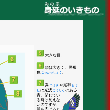
大きな目。
頭は大きく、黒褐
色
。
こっかっしょく
翼
や尾羽
つばさ
おば
は光沢
のある
ね
こうたく
青。
閉じてい
る時は見えな
いのですが、
翼を広げると